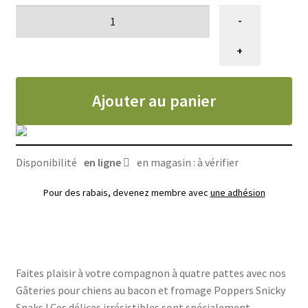
quantité
-
de
Gâterie
+
pour
chiens
Ajouter au panier
au
bacon
et
fromage,
Disponibilité
en ligne
en magasin : à vérifier
Poppers
Snicky
Pour des rabais, devenez membre avec
une adhésion
Snaks
10oz
Faites plaisir à votre compagnon à quatre pattes avec nos
Gâteries pour chiens au bacon et fromage Poppers Snicky
Snaks ! Ces délices irrésistibles sont spécialement