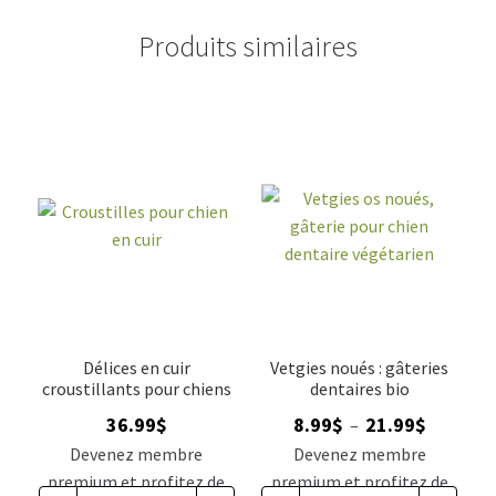
Produits similaires
Délices en cuir
Vetgies noués : gâteries
croustillants pour chiens
dentaires bio
Plage
36.99
$
8.99
$
21.99
$
–
de
Devenez membre
Devenez membre
prix :
premium et profitez de
premium et profitez de