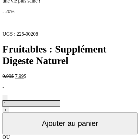
une vie plus saine !
- 20%
UGS :
225-00208
Fruitables : Supplément
Digeste Naturel
Le
Le
9.99
$
7.99
$
prix
prix
-
initial
actuel
était :
est :
quantité
-
9.99$.
7.99$.
de
Supplément
+
digestif
pour
Ajouter au panier
chien
et
chat,
OU