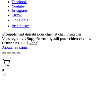
Facebook
Youtube
Instagram
Tiktok
Google 5⭐
Plan du site
Vous regardez :
Supplément digestif pour chien et chat,
Le
Le
Fruitables
9.99
$
7.99
$
prix
prix
Ajouter au panier
initial
actuel
était :
est :
9.99$.
7.99$.
0