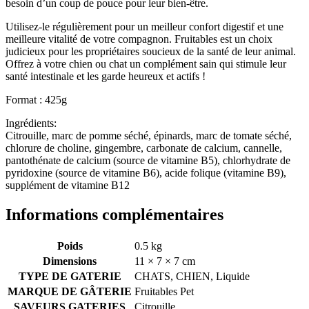
besoin d’un coup de pouce pour leur bien-être.
Utilisez-le régulièrement pour un meilleur confort digestif et une
meilleure vitalité de votre compagnon. Fruitables est un choix
judicieux pour les propriétaires soucieux de la santé de leur animal.
Offrez à votre chien ou chat un complément sain qui stimule leur
santé intestinale et les garde heureux et actifs !
Format : 425g
Ingrédients:
Citrouille, marc de pomme séché, épinards, marc de tomate séché,
chlorure de choline, gingembre, carbonate de calcium, cannelle,
pantothénate de calcium (source de vitamine B5), chlorhydrate de
pyridoxine (source de vitamine B6), acide folique (vitamine B9),
supplément de vitamine B12
Informations complémentaires
Poids
0.5 kg
Dimensions
11 × 7 × 7 cm
TYPE DE GATERIE
CHATS, CHIEN, Liquide
MARQUE DE GÂTERIE
Fruitables Pet
SAVEURS GATERIES
Citrouille