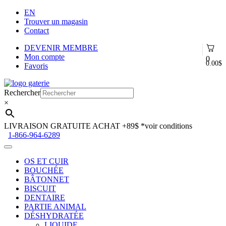
EN
Trouver un magasin
Contact
DEVENIR MEMBRE
Mon compte
0
0.00
$
Favoris
Aller
Aller
à
au
Rechercher
la
contenu
×
navigation
LIVRAISON GRATUITE ACHAT +89$
*voir conditions
1-866-964-6289
OS ET CUIR
BOUCHÉE
BÂTONNET
BISCUIT
DENTAIRE
PARTIE ANIMAL
DÉSHYDRATÉE
LIQUIDE