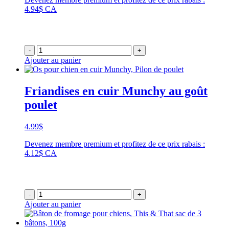
prix :
4.94$ CA
5.99$
à
21.99$
-
+
Ajouter au panier
Friandises en cuir Munchy au goût
poulet
4.99
$
Devenez membre premium et profitez de ce prix rabais :
4.12$ CA
-
+
Ajouter au panier