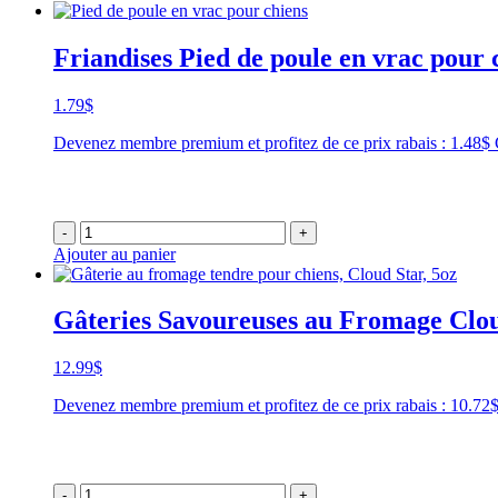
Friandises Pied de poule en vrac pour 
1.79
$
Devenez membre premium et profitez de ce prix rabais : 1.48$
-
+
Ajouter au panier
Gâteries Savoureuses au Fromage Clo
12.99
$
Devenez membre premium et profitez de ce prix rabais : 10.7
-
+