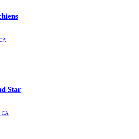
chiens
 CA
ud Star
2$ CA