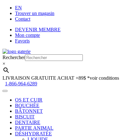
EN
Trouver un magasin
Contact
DEVENIR MEMBRE
Mon compte
Favoris
Aller
Aller
à
au
Rechercher
la
contenu
×
navigation
LIVRAISON GRATUITE ACHAT +89$
*voir conditions
1-866-964-6289
OS ET CUIR
BOUCHÉE
BÂTONNET
BISCUIT
DENTAIRE
PARTIE ANIMAL
DÉSHYDRATÉE
LIQUIDE