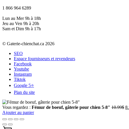
1 866 964 6289
Lun au Mer 9h à 18h
Jeu au Ven 9h à 20h
Sam et Dim 9h à 17h
© Gaterie-chienchat.ca 2026
SEO
Espace fournisseurs et revendeurs
Facebook
Youtube
Instagram
Tiktok
Google 5⭐
Plan du site
L
Vous regardez :
Fémur de boeuf, gâterie pour chien 5-8″
10.99
$
8
pr
Ajouter au panier
in
ét
10