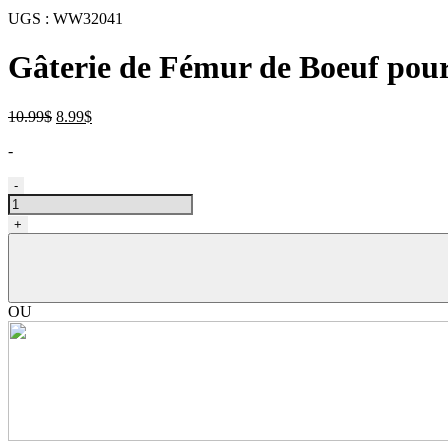
UGS :
WW32041
Gâterie de Fémur de Boeuf pou
Le
Le
10.99
$
8.99
$
prix
prix
-
initial
actuel
était :
est :
quantité
-
10.99$.
8.99$.
de
Fémur
+
de
boeuf,
gâterie
pour
chien
OU
5-
8"