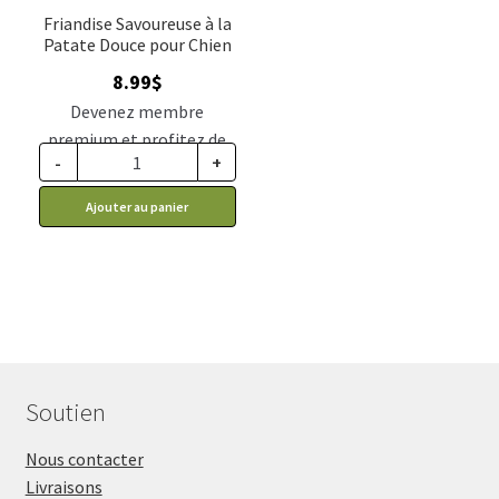
Friandise Savoureuse à la
Patate Douce pour Chien
8.99
$
Devenez membre
premium et profitez de
-
+
ce prix rabais : 7.42$ CA
Ajouter au panier
Soutien
Nous contacter
Livraisons