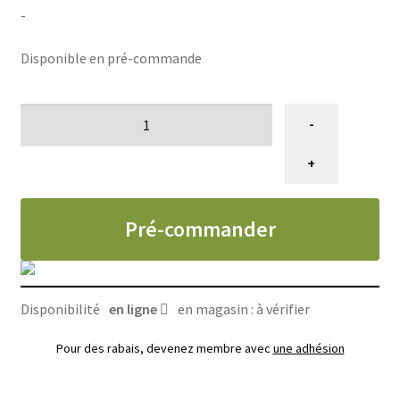
-
Disponible en pré-commande
quantité
-
de
Gâterie
+
lyophilisée
pour
Pré-commander
chien
recette
Régionale,
Orijen
Disponibilité
en ligne
en magasin : à vérifier
92
g
Pour des rabais, devenez membre avec
une adhésion
(3.25oz)