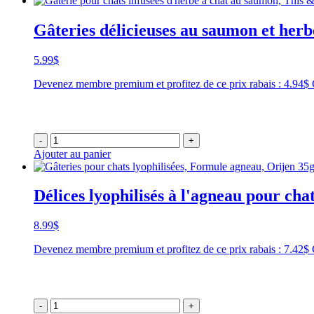
Gâteries délicieuses au saumon et herb
5.99
$
Devenez membre premium et profitez de ce prix rabais : 4.94$
-
+
Ajouter au panier
Délices lyophilisés à l'agneau pour cha
8.99
$
Devenez membre premium et profitez de ce prix rabais : 7.42$
-
+