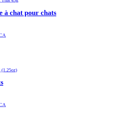
e à chat pour chats
 CA
ts
 CA