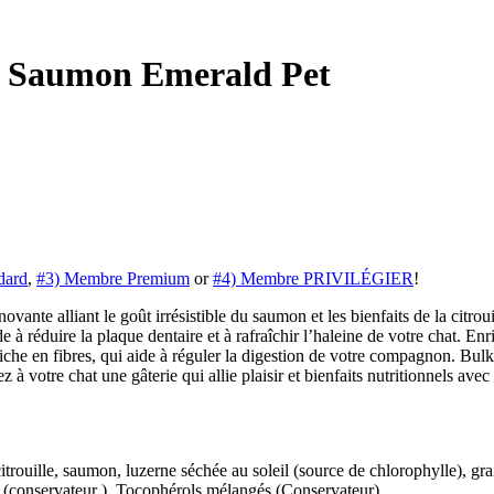
au Saumon Emerald Pet
dard
,
#3) Membre Premium
or
#4) Membre PRIVILÉGIER
!
ante alliant le goût irrésistible du saumon et les bienfaits de la citroui
de à réduire la plaque dentaire et à rafraîchir l’haleine de votre chat. E
f, riche en fibres, qui aide à réguler la digestion de votre compagnon. Bul
à votre chat une gâterie qui allie plaisir et bienfaits nutritionnels ave
citrouille, saumon, luzerne séchée au soleil (source de chlorophylle), gra
e (conservateur ), Tocophérols mélangés (Conservateur)