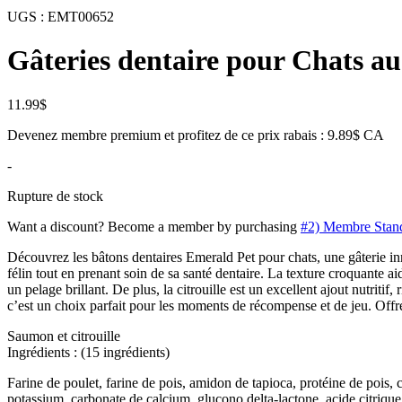
UGS :
EMT00652
Gâteries dentaire pour Chats 
11.99
$
Devenez membre premium et profitez de ce prix rabais : 9.89$ CA
-
Rupture de stock
Want a discount? Become a member by purchasing
#2) Membre Stan
Découvrez les bâtons dentaires Emerald Pet pour chats, une gâterie innov
félin tout en prenant soin de sa santé dentaire. La texture croquante ai
un pelage brillant. De plus, la citrouille est un excellent ajout nutriti
c’est un choix parfait pour les moments de récompense et de jeu. Offrez 
Saumon et citrouille
Ingrédients : (15 ingrédients)
Farine de poulet, farine de pois, amidon de tapioca, protéine de pois, 
potassium, carbonate de calcium, glucono delta-lactone, acide citriqu