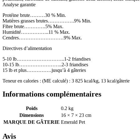
Analyse garantie
Protéine brute………30 % Min.
Matières grasses brutes…………….9% Min.
Fibre brute………….5% Max.
Humidité……………..11 % Max.
Cendres………………………9% Max.
Directives d’alimentation
5-10 lb………………………..1-2 friandises
10-15 lb……………………..2-3 friandises
15 lb et plus……………jusqu’à 4 gâteries
Teneur en calories : (ME calculé) : 3 825 kcal/kg, 13 kcal/gâterie
Informations complémentaires
Poids
0.2 kg
Dimensions
16 × 7 × 23 cm
MARQUE DE GÂTERIE
Emerald Pet
Avis