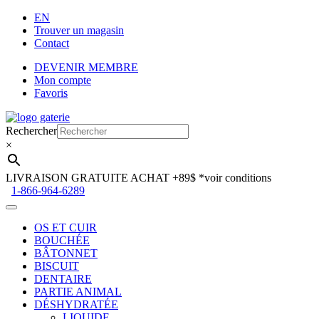
EN
Trouver un magasin
Contact
DEVENIR MEMBRE
Mon compte
Favoris
Aller
Aller
à
au
Rechercher
la
contenu
×
navigation
LIVRAISON GRATUITE ACHAT +89$
*voir conditions
1-866-964-6289
OS ET CUIR
BOUCHÉE
BÂTONNET
BISCUIT
DENTAIRE
PARTIE ANIMAL
DÉSHYDRATÉE
LIQUIDE