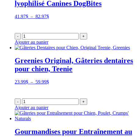
lyophilisé Canines DogBites
Plage
41.97
$
–
82.97
$
de
prix :
41.97$
-
+
à
Ajouter au panier
82.97$
Greenies Original, Gâteries dentaires
pour chien, Teenie
Plage
23.99
$
–
59.99
$
de
prix :
23.99$
-
+
à
Ajouter au panier
59.99$
Gourmandises pour Entraînement au