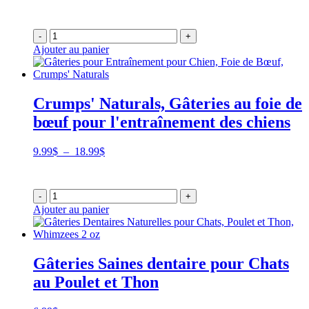
-
+
Ajouter au panier
Crumps' Naturals, Gâteries au foie de
bœuf pour l'entraînement des chiens
Plage
9.99
$
–
18.99
$
de
prix :
9.99$
-
+
à
Ajouter au panier
18.99$
Gâteries Saines dentaire pour Chats
au Poulet et Thon