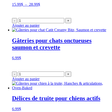
Plage
15.99
$
–
28.99
$
de
prix :
15.99$
-
+
à
Ajouter au panier
28.99$
Gâteries pour chats onctueuses
saumon et crevette
6.99
$
-
+
Ajouter au panier
Délices de truite pour chiens actifs
6.99
$