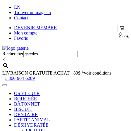
EN
Trouver un magasin
Contact
DEVENIR MEMBRE
Mon compte
0
0.00
$
Favoris
Aller
Aller
à
au
Rechercher
la
contenu
×
navigation
LIVRAISON GRATUITE ACHAT +89$
*voir conditions
1-866-964-6289
OS ET CUIR
BOUCHÉE
BÂTONNET
BISCUIT
DENTAIRE
PARTIE ANIMAL
DÉSHYDRATÉE
LIQUIDE