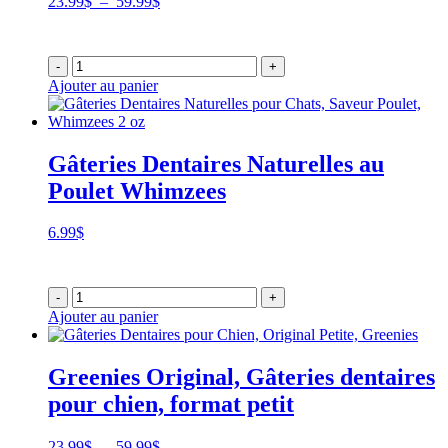
Plage
23.99
$
–
59.99
$
de
prix :
23.99$
-
+
à
Ajouter au panier
59.99$
Gâteries Dentaires Naturelles au
Poulet Whimzees
6.99
$
-
+
Ajouter au panier
Greenies Original, Gâteries dentaires
pour chien, format petit
Plage
23.99
$
–
59.99
$