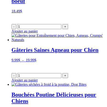
boeuf
18.49
$
-
+
Ajouter au panier
Gâteries Saines Agneau pour Chien
Plage
9.99
$
–
19.99
$
de
prix :
9.99$
-
+
à
Ajouter au panier
19.99$
Bouchées Poutine Délicieuses pour
Chiens