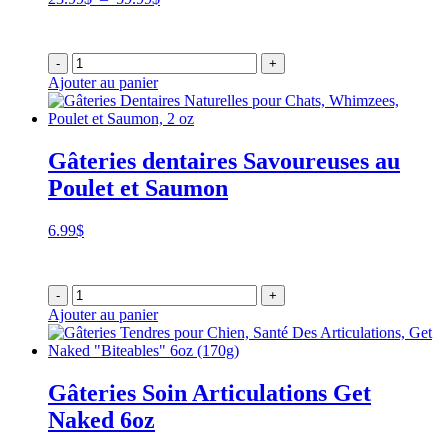
de
prix :
23.99$
-
+
à
Ajouter au panier
59.99$
Gâteries dentaires Savoureuses au
Poulet et Saumon
6.99
$
-
+
Ajouter au panier
Gâteries Soin Articulations Get
Naked 6oz