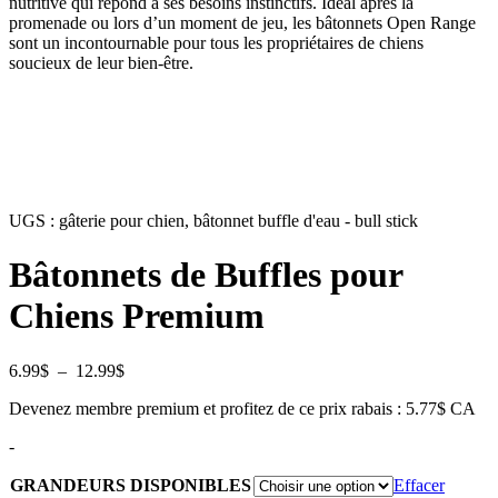
nutritive qui répond à ses besoins instinctifs. Ideal après la
promenade ou lors d’un moment de jeu, les bâtonnets Open Range
sont un incontournable pour tous les propriétaires de chiens
soucieux de leur bien-être.
UGS :
gâterie pour chien, bâtonnet buffle d'eau - bull stick
Bâtonnets de Buffles pour
Chiens Premium
Plage
6.99
$
–
12.99
$
de
Devenez membre premium et profitez de ce prix rabais : 5.77$ CA
prix :
6.99$
-
à
12.99$
GRANDEURS DISPONIBLES
Effacer