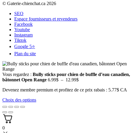
© Gaterie-chienchat.ca 2026
SEO
Espace fournisseurs et revendeurs
Facebook
Youtube
Instagram
Tiktok
Google 5⭐
Plan du site
Vous regardez :
Bully sticks pour chien de buffle d’eau canadien,
Plage
bâtonnet Open Range
6.99
$
–
12.99
$
de
Devenez membre premium et profitez de ce prix rabais : 5.77$ CA
prix :
6.99$
Choix des options
à
12.99$
0