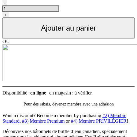
quantité
-
de
Bully
+
sticks
pour
Ajouter au panier
chien
de
buffle
OU
d'eau
canadien,
bâtonnet
Open
Range
Disponibilité
en ligne
en magasin : à vérifier
Pour des rabais, devenez membre avec
une adhésion
Want a discount? Become a member by purchasing
#2) Membre
Standard
,
#3) Membre Premium
or
#4) Membre PRIVILÉGIER
!
Découvrez nos bâtonnets de buffle d’eau canadien, spécialement
conçus pour les chiens qui aiment mâcher. Ces Bully sticks sont