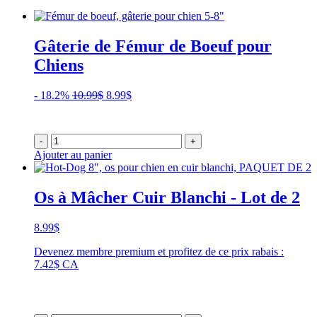
Gâterie de Fémur de Boeuf pour
Chiens
Le
Le
- 18.2%
10.99
$
8.99
$
prix
prix
initial
actuel
était :
est :
-
+
10.99$.
8.99$.
Ajouter au panier
Os à Mâcher Cuir Blanchi - Lot de 2
8.99
$
Devenez membre premium et profitez de ce prix rabais :
7.42$ CA