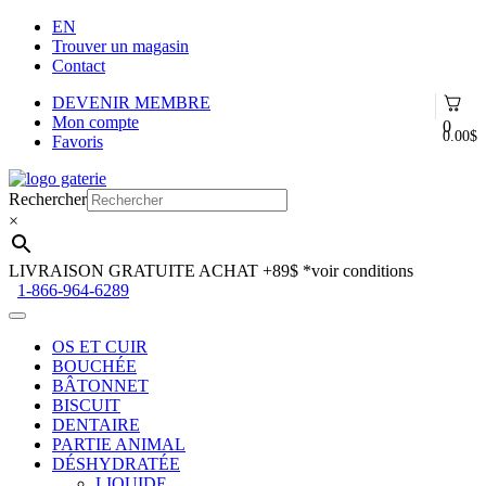
EN
Trouver un magasin
Contact
DEVENIR MEMBRE
Mon compte
0
0.00
$
Favoris
Aller
Aller
à
au
Rechercher
la
contenu
×
navigation
LIVRAISON GRATUITE ACHAT +89$
*voir conditions
1-866-964-6289
OS ET CUIR
BOUCHÉE
BÂTONNET
BISCUIT
DENTAIRE
PARTIE ANIMAL
DÉSHYDRATÉE
LIQUIDE