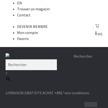
EN
Trouver un magasin
Contact
DEVENIR MEMBRE
Mon compte
0
0.00
$
Favoris
Aller
Aller
Rechercher
à
au
la
contenu
×
navigation
LIVRAISON GRATUITE ACHAT +89$
*voir conditions
1-866-964-6289