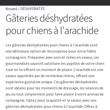
OS ET CUIR
Accueil
/
DÉSHYDRATÉE
Gâteries déshydratées
BOUCHÉE
pour chiens à l'arachide
BÂTONNET
BISCUIT
Les gâteries déshydratées pour chiens à l'arachide sont
une délicieuse option de récompense pour votre fidèle
compagnon. Préparées avec soin et riches en saveur, ces
DENTAIRE
gourmandises sauront satisfaire les papilles de votre chien
tout en lui offrant un moment de plaisir. L'arachide est une
PARTIE ANIMAL
saveur appréciée par de nombreux chiens, offrant une
expérience gustative unique. Ces gâteries déshydratées
DÉSHYDRATÉE
sont idéales pour les moments de dressage, les séances de
jeu ou tout simplement pour faire plaisir à votre animal de
Blog gâteries
compagnie. Optez pour la qualité et la saveur avec nos
gâteries déshydratées pour chiens à l'arachide. Offrez à
VENTES