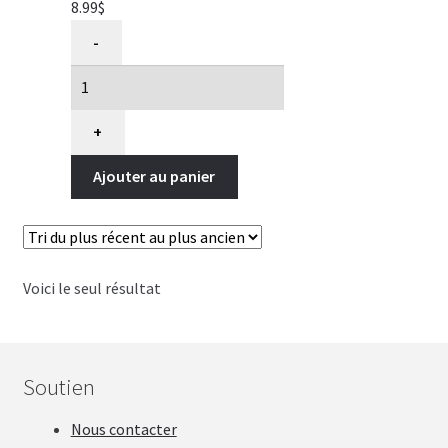
8.99
$
quantité
-
de
Batonnet
de
torsade
+
de
Ajouter au panier
poulet
pour
chien,
beurre
d'arachide,
Voici le seul résultat
sans
cuir
brut,
Better
Soutien
Than
Nous contacter
Rawhide,