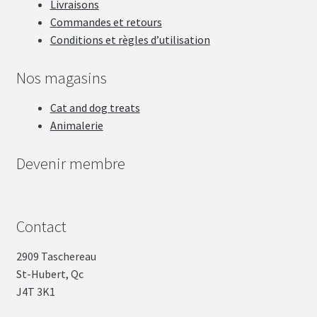
Livraisons
Zoë
Commandes et retours
Conditions et règles d’utilisation
Nos magasins
Cat and dog treats
Animalerie
Devenir membre
Contact
2909 Taschereau
St-Hubert, Qc
J4T 3K1