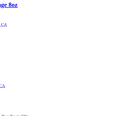
ge 8oz
4$ CA
 CA