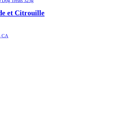
e et Citrouille
9$ CA