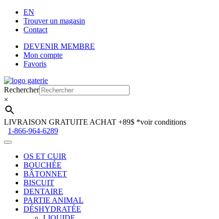
EN
Trouver un magasin
Contact
DEVENIR MEMBRE
Mon compte
Favoris
Aller
Aller
à
au
Rechercher
la
contenu
×
navigation
LIVRAISON GRATUITE ACHAT +89$
*voir conditions
1-866-964-6289
OS ET CUIR
BOUCHÉE
BÂTONNET
BISCUIT
DENTAIRE
PARTIE ANIMAL
DÉSHYDRATÉE
LIQUIDE