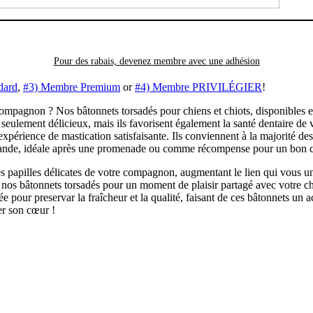
Pour des rabais, devenez membre avec
une adhésion
dard
,
#3) Membre Premium
or
#4) Membre PRIVILÉGIER
!
compagnon ? Nos bâtonnets torsadés pour chiens et chiots, disponibles e
seulement délicieux, mais ils favorisent également la santé dentaire de v
expérience de mastication satisfaisante. Ils conviennent à la majorité des
ourmande, idéale après une promenade ou comme récompense pour un bon
es papilles délicates de votre compagnon, augmentant le lien qui vous un
our nos bâtonnets torsadés pour un moment de plaisir partagé avec votre 
ée pour preservar la fraîcheur et la qualité, faisant de ces bâtonnets
er son cœur !