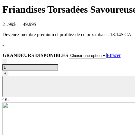
Friandises Torsadées Savoureus
Plage
21.99
$
–
49.99
$
de
Devenez membre premium et profitez de ce prix rabais : 18.14$ CA
prix :
21.99$
-
à
49.99$
GRANDEURS DISPONIBLES
Effacer
quantité
-
de
Bâtonnets
+
torsadés
pour
chiens
et
chiots,
OU
100
unités