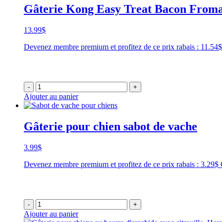
Gâterie Kong Easy Treat Bacon Froma
13.99
$
Devenez membre premium et profitez de ce prix rabais : 11.5
-
+
Ajouter au panier
Gâterie pour chien sabot de vache
3.99
$
Devenez membre premium et profitez de ce prix rabais : 3.29$
-
+
Ajouter au panier