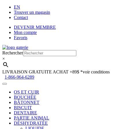
EN
Trouver un magasin
Contact
DEVENIR MEMBRE
Mon compte
Favoris
Aller
Aller
à
au
Rechercher
la
contenu
×
navigation
LIVRAISON GRATUITE ACHAT +89$
*voir conditions
1-866-964-6289
OS ET CUIR
BOUCHÉE
BÂTONNET
BISCUIT
DENTAIRE
PARTIE ANIMAL
DÉSHYDRATÉE
LIQUIDE