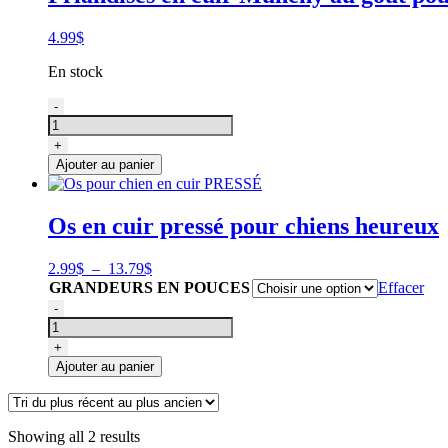
4.99
$
En stock
quantité
-
de
Os
+
pour
Ajouter au panier
chien
en
cuir
Os en cuir pressé pour chiens heureux
Munchy,
Pilon
de
Plage
2.99
$
–
13.79
$
poulet
de
GRANDEURS EN POUCES
Effacer
prix :
quantité
-
2.99$
de
à
Os
+
13.79$
pour
Ajouter au panier
chien
en
cuir
PRESSÉ
Showing all 2 results