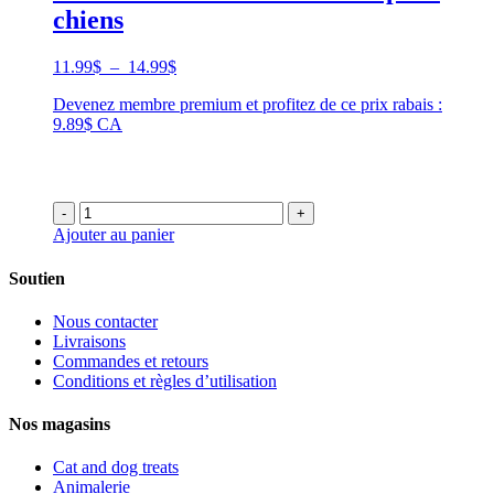
chiens
Plage
11.99
$
–
14.99
$
de
Devenez membre premium et profitez de ce prix rabais :
prix :
9.89$ CA
11.99$
à
14.99$
-
+
Ajouter au panier
Soutien
Nous contacter
Livraisons
Commandes et retours
Conditions et règles d’utilisation
Nos magasins
Cat and dog treats
Animalerie