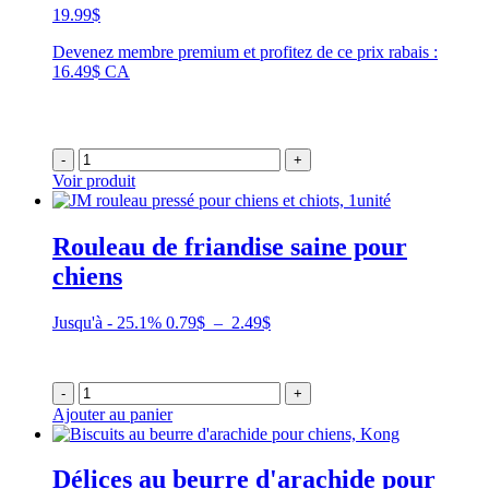
19.99
$
Devenez membre premium et profitez de ce prix rabais :
16.49$ CA
-
+
Voir produit
Rouleau de friandise saine pour
chiens
Plage
Jusqu'à - 25.1%
0.79
$
–
2.49
$
de
prix :
0.79$
-
+
à
Ajouter au panier
2.49$
Délices au beurre d'arachide pour