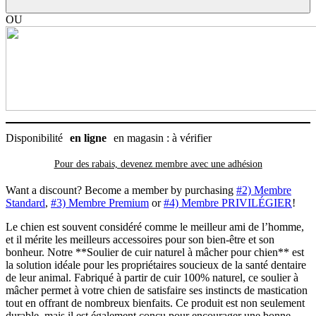
à
mâcher
OU
pour
chien
Disponibilité
en ligne
en magasin : à vérifier
Pour des rabais, devenez membre avec
une adhésion
Want a discount? Become a member by purchasing
#2) Membre
Standard
,
#3) Membre Premium
or
#4) Membre PRIVILÉGIER
!
Le chien est souvent considéré comme le meilleur ami de l’homme,
et il mérite les meilleurs accessoires pour son bien-être et son
bonheur. Notre **Soulier de cuir naturel à mâcher pour chien** est
la solution idéale pour les propriétaires soucieux de la santé dentaire
de leur animal. Fabriqué à partir de cuir 100% naturel, ce soulier à
mâcher permet à votre chien de satisfaire ses instincts de mastication
tout en offrant de nombreux bienfaits. Ce produit est non seulement
durable, mais il est également conçu pour encourager une bonne