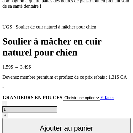
compagnon à quatre pattes des heures de plaisir tout en prenant soin
de sa santé dentaire !
UGS :
Soulier de cuir naturel à mâcher pour chien
Soulier à mâcher en cuir
naturel pour chien
Plage
1.59
$
–
3.49
$
de
Devenez membre premium et profitez de ce prix rabais : 1.31$ CA
prix :
1.59$
-
à
3.49$
GRANDEURS EN POUCES
Effacer
quantité
-
de
Soulier
+
de
cuir
Ajouter au panier
naturel