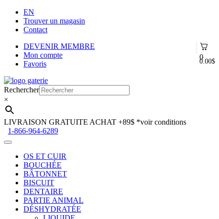
EN
Trouver un magasin
Contact
DEVENIR MEMBRE
Mon compte
0
0.00
$
Favoris
Aller
Aller
à
au
Rechercher
la
contenu
×
navigation
LIVRAISON GRATUITE ACHAT +89$
*voir conditions
1-866-964-6289
OS ET CUIR
BOUCHÉE
BÂTONNET
BISCUIT
DENTAIRE
PARTIE ANIMAL
DÉSHYDRATÉE
LIQUIDE