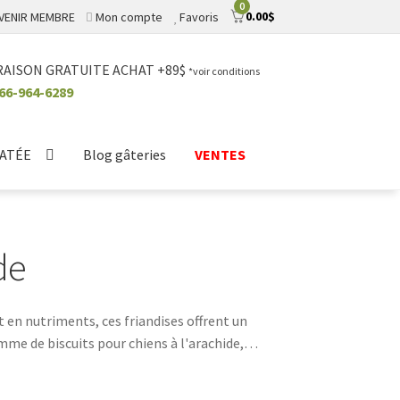
0
0.00
$
VENIR MEMBRE
Mon compte
Favoris
RAISON GRATUITE ACHAT +89$
*voir conditions
66-964-6289
ATÉE
Blog gâteries
VENTES
de
t en nutriments, ces friandises offrent un
e de biscuits pour chiens à l'arachide,
t du bien-être de leur animal trouveront chez
 chien des biscuits à l'arachide de première