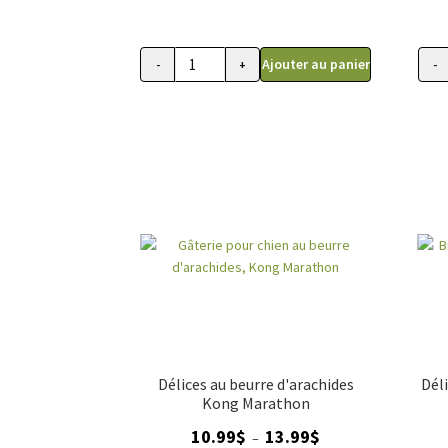
Ajouter au panier
-
+
-
quantité
quant
de
de
Gâterie
Biscu
pour
Gâte
chien
d'Ann
Peanut
pour
Butter
Chien
Jammers,
Bocc
Fromm
Bake
Délices au beurre d'arachides
Dél
Kong Marathon
Plage
10.99
$
13.99
$
–