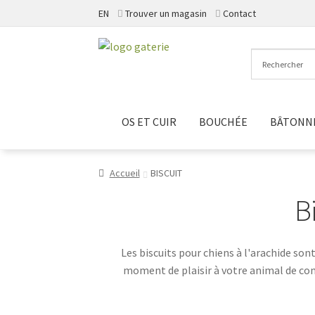
EN
Trouver un magasin
Contact
Aller
Aller
à
au
la
contenu
navigation
OS ET CUIR
BOUCHÉE
BÂTONN
Accueil
BISCUIT
B
Les biscuits pour chiens à l'arachide son
moment de plaisir à votre animal de com
spécialement sélectionnés pour leur qualité 
nous des options saines et délicieuses pour