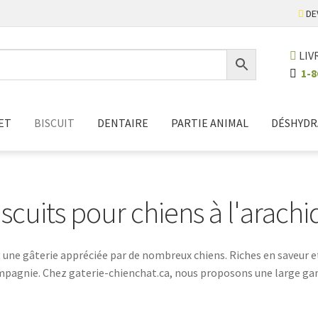
DE
LIV
1-8
ET
BISCUIT
DENTAIRE
PARTIE ANIMAL
DÉSHYDR
iscuits pour chiens à l'arachi
t une gâterie appréciée par de nombreux chiens. Riches en saveur e
pagnie. Chez gaterie-chienchat.ca, nous proposons une large gamm
et leur goût irrésistible. Les propriétaires soucieux de la santé e
 récompenser et chouchouter leur fidèle compagnon. Offrez à votre