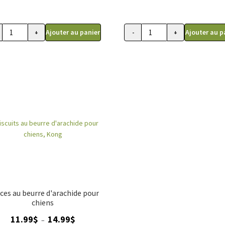
Ajouter au panier
Ajouter au p
+
-
+
ité
quantité
de
its
Gâterie
au
pour
iversaire
chien
Fruitables,
s,
Biggies
e's
au
ry
beurre
d'arachide
et
bananes
ices au beurre d'arachide pour
chiens
Plage
11.99
$
14.99
$
–