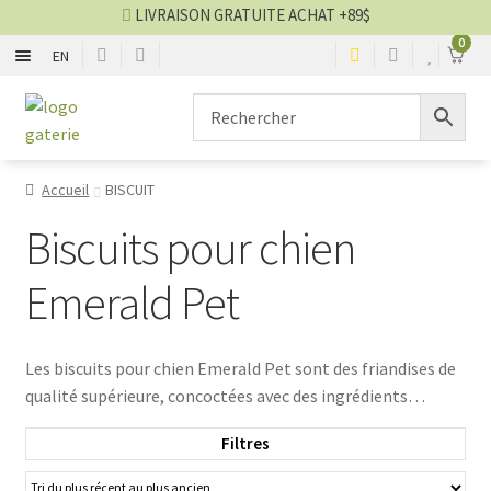
LIVRAISON GRATUITE ACHAT +89$
0
EN
OS ET CUIR
Aller
Aller
à
au
la
contenu
BOUCHÉE
navigation
Accueil
BISCUIT
BÂTONNET
Biscuits pour chien
BISCUIT
Emerald Pet
DENTAIRE
Les biscuits pour chien Emerald Pet sont des friandises de
qualité supérieure, concoctées avec des ingrédients
PARTIE ANIMAL
naturels pour offrir à votre chien une expérience gustative
Filtres
unique. Fabriqués sans additifs artificiels, ces biscuits sont
DÉSHYDRATÉE
▼
parfaits pour récompenser votre compagnon à quatre