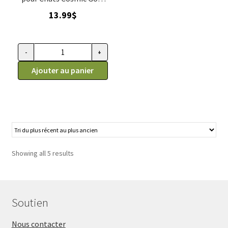
herbe à chat
13.99
$
-
+
quantité
de
Ajouter au panier
Gâteries
croquettes
d'herbes
à
chat
Cosmic
Showing all 5 results
Gold
76.54gr
Soutien
Nous contacter