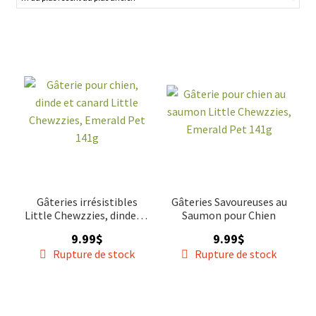
pattes. Découvrez notre gamme variée de biscuits Emerald
Blog gâteries
Pet, disponibles en différentes saveurs et formats pour
satisfaire les préférences de chaque chien. Offrez-lui des
VENTES
moments de plaisir avec les délicieuses gâteries Emerald
Pet, disponibles sur gaterie-chienchat.ca.
Gâteries irrésistibles
Gâteries Savoureuses au
Little Chewzzies, dinde et
Saumon pour Chien
canard
9.99
$
9.99
$
Rupture de stock
Rupture de stock